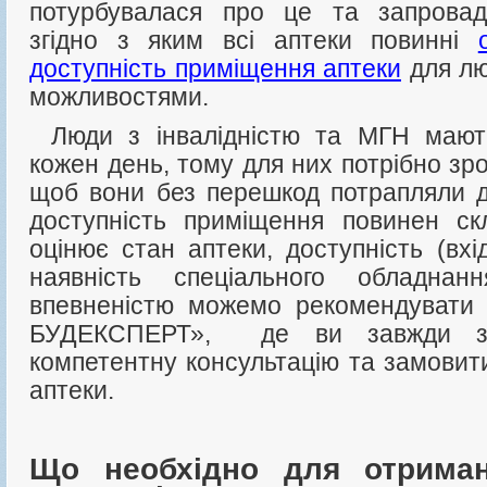
потурбувалася про це та запровад
згідно з яким всі аптеки повинні
доступність приміщення аптеки
для лю
можливостями.
Люди з інвалідністю та МГН мають потребу у ліках
кожен день, тому для них потрібно зр
щоб вони без перешкод потрапляли д
доступність приміщення повинен скл
оцінює стан аптеки, доступність (вх
наявність спеціального обладна
впевненістю можемо рекомендуват
БУДЕКСПЕРТ», де ви завжди зм
компетентну консультацію та замовит
аптеки.
Що необхідно для отриман