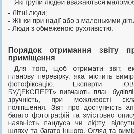
Які групи людей вважаються маломо
-
Літні люди;
-
Жінки при надії або з маленькими діт
-
Люди з обмеженою рухливістю.
Порядок отримання звіту пр
приміщення
Для того, щоб отримати звіт, експерти проводять
планову перевірку, яка містить вимі
фотофіксацію. Експерти Т
БУДЕКСПЕРТ» вивчають план будівлі
зручність, при можливості скл
поліпшення. Звіт про доступність а
багато фотографій та змістовно опису
наявність пандуса чи ліфту, відсут
шляху та багато іншого. Огляд та вим