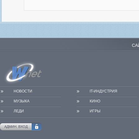
СА
»
»
НОВОСТИ
IT-ИНДУСТРИЯ
»
»
МУЗЫКА
КИНО
»
»
ЛЕДИ
ИГРЫ
АДМИН. ВХОД