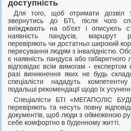
доступність
Для того, щоб отримати дозвіл та звіт, необхідно
звернутись до
БТІ, після чого спе
виїжджають на об'єкт і описують ст
наявність пандусів, маршрут ру
перевіряють чи достатньо широкий кор
пересування людям з інвалідністю. Об
є наявність пандуса або габаритного 
відповідає всім вимогам - експертом 
разі виникнення яких не будь склад
спеціалісти нададуть компетентну
подальші рекомендації щодо їх усунен
Спеціалісти БТІ «МЕГАПОЛІС БУДЕКСПЕРТ» завжди
перевіряють та несуть повну відповід
документів, щоб люди з обмеженою ру
себе комфортно в буденному житті.